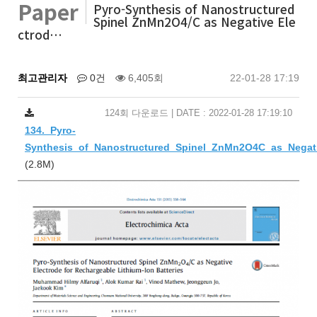
Paper
Pyro-Synthesis of Nanostructured
Spinel ZnMn2O4/C as Negative Ele
ctrod…
최고관리자
0건
6,405회
22-01-28 17:19
124회 다운로드 | DATE : 2022-01-28 17:19:10
134._Pyro-
Synthesis_of_Nanostructured_Spinel_ZnMn2O4C_as_Negati
(2.8M)