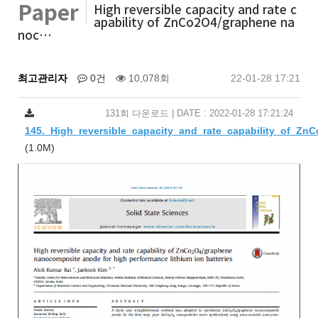
Paper
High reversible capacity and rate c
apability of ZnCo2O4/graphene na
noc…
최고관리자
0건
10,078회
22-01-28 17:21
131회 다운로드 | DATE : 2022-01-28 17:21:24
145._High_reversible_capacity_and_rate_capability_of_Zn
(1.0M)