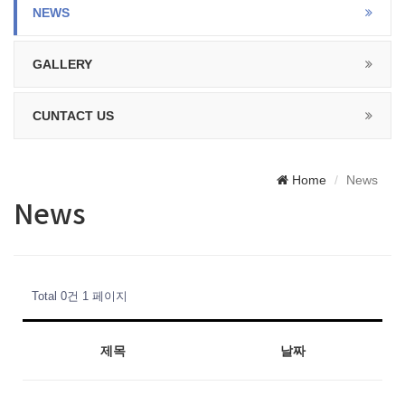
NEWS
GALLERY
CUNTACT US
Home
News
News
Total 0건
1 페이지
제목
날짜