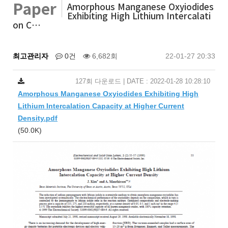
Paper
Amorphous Manganese Oxyiodides
Exhibiting High Lithium Intercalati
on C…
최고관리자
0건
6,682회
22-01-27 20:33
127회 다운로드 | DATE : 2022-01-28 10:28:10
Amorphous Manganese Oxyiodides Exhibiting High
Lithium Intercalation Capacity at Higher Current
Density.pdf
(50.0K)