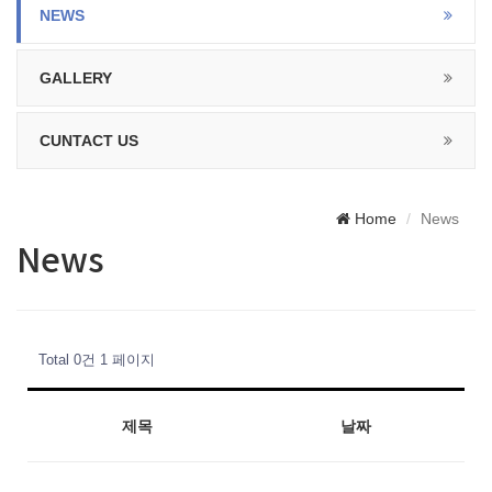
NEWS
GALLERY
CUNTACT US
Home
News
News
Total 0건
1 페이지
제목
날짜