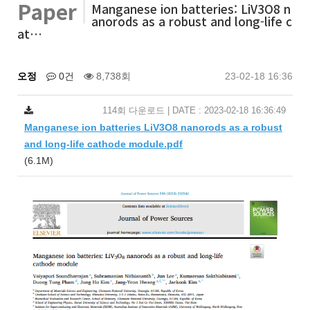
Paper
Manganese ion batteries: LiV3O8 n
anorods as a robust and long-life c
at…
오정
0건
8,738회
23-02-18 16:36
114회 다운로드 | DATE : 2023-02-18 16:36:49
Manganese ion batteries LiV3O8 nanorods as a robust
and long-life cathode module.pdf
(6.1M)