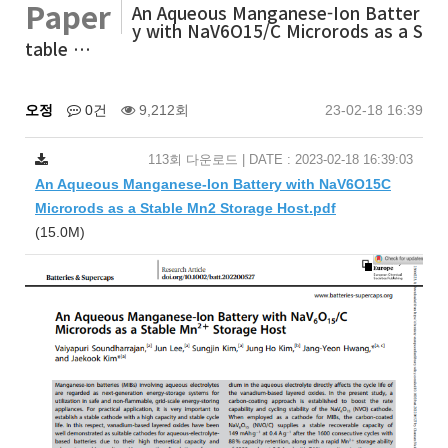
Paper
An Aqueous Manganese-Ion Batter
y with NaV6O15/C Microrods as a S
table …
오정
0건
9,212회
23-02-18 16:39
113회 다운로드 | DATE : 2023-02-18 16:39:03
An Aqueous Manganese-Ion Battery with NaV6O15C
Microrods as a Stable Mn2 Storage Host.pdf
(15.0M)